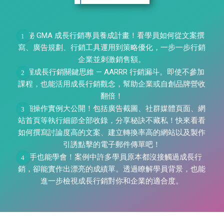
揭秘 GMA 成長行銷專員養成計畫！看學員如何從文案撰
寫、廣告規劃、行銷工具運用到策略優化，一步一步行銷
企業並刺激銷售額。
掌握成長行銷關鍵思維 — AARRR 行銷漏斗。即使不參加
課程，也能活用成長行銷觀念，幫助企業或自創品牌營收
翻倍！
詳細操作實例大公開！包括廣告截圖、社群媒體頁面、網
站首頁等執行細節全部收錄，分享秘訣不藏私！快來看看
如何撰寫討論度高的文案、建立轉換率高的網站以及製作
引誘點擊的電子郵件傳單吧！
新手也能學會！案例中許多學員原本都沒接觸過成長行
銷，卻能實作出漂亮的成績單。透過瞭解學員背景，也能
進一步檢視成長行銷對你和企業的適合度。