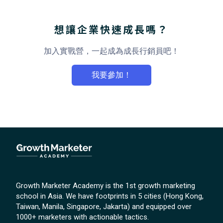
想讓企業快速成長嗎？
加入實戰營，一起成為成長行銷員吧！
我要參加！
Growth Marketer Academy is the 1st growth marketing
school in Asia. We have footprints in 5 cities (Hong Kong,
Taiwan, Manila, Singapore, Jakarta) and equipped over
1000+ marketers with actionable tactics.