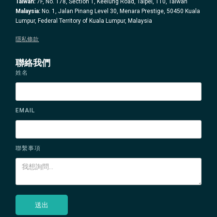
Taiwan:
7F, No. 178, Section 1, Keelung Road, Taipei, 110, Taiwan
Malaysia:
No. 1, Jalan Pinang Level 30, Menara Prestige, 50450 Kuala
Lumpur, Federal Territory of Kuala Lumpur, Malaysia
隱私條款
聯絡我們
姓名
EMAIL
聯繫事項