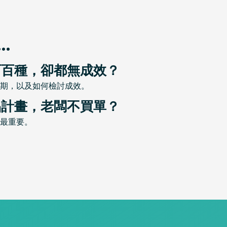
.
百百種，卻都無成效？
期，以及如何檢討成效。
品計畫，老闆不買單？
最重要。