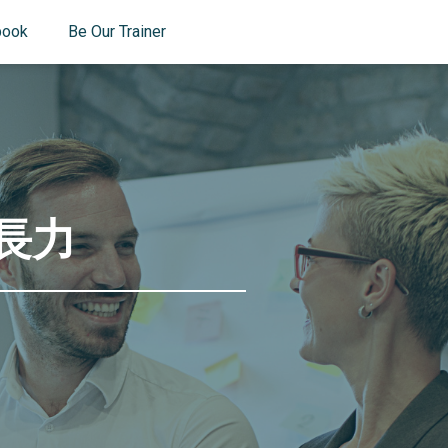
book
Be Our Trainer
長力