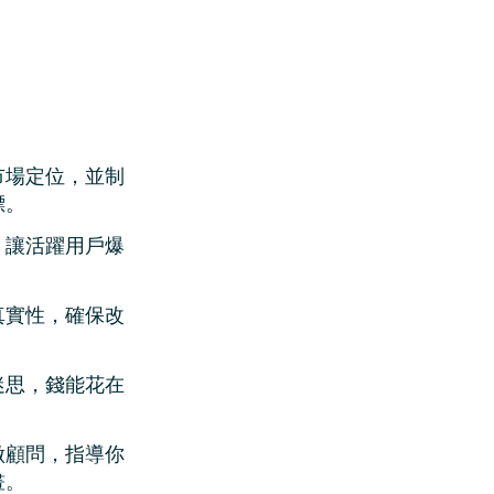
市場定位，並制
標。
，讓活躍用戶爆
真實性，確保改
迷思，錢能花在
做顧問，指導你
畫。