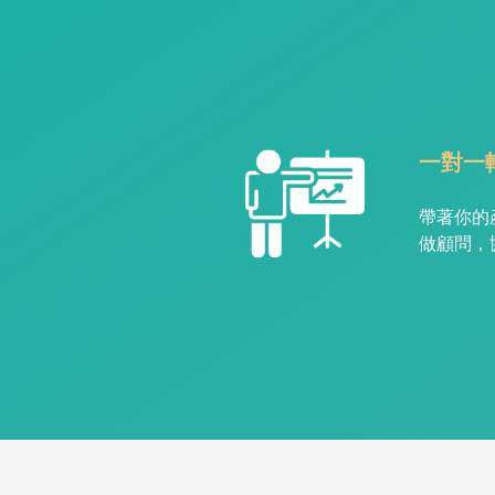
一對一
帶著你的
做顧問，協