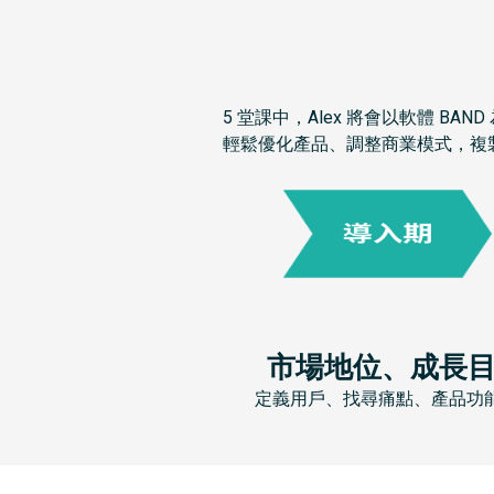
5 堂課中，Alex 將會以軟體 
輕鬆優化產品、調整商業模式，複製
市場地位、成長
定義用戶、找尋痛點、產品功