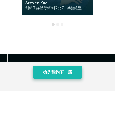
Steven Kuo
Perform
創點子媒體行銷有限公司 | 業務總監
YOOX N
搶先預約下一屆
活動流程
開場