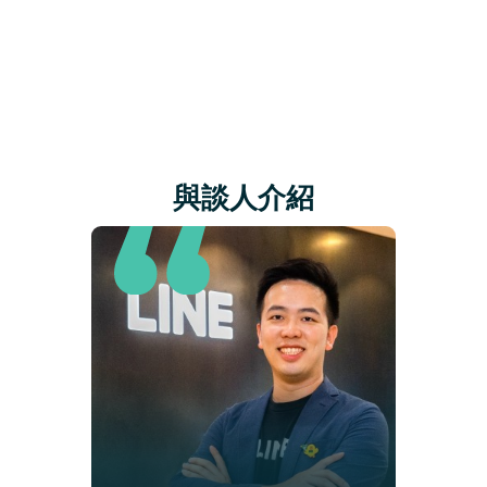
搶先預約下一屆
與談人介紹
Steve