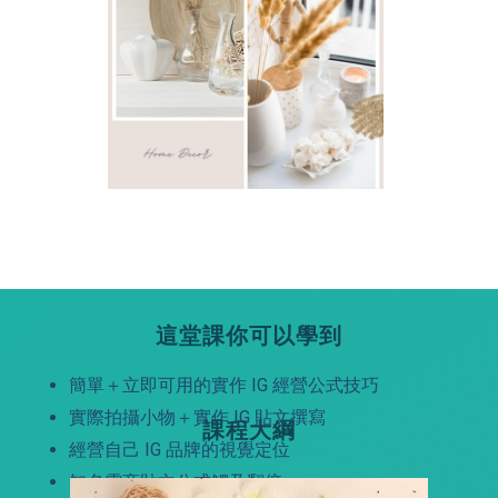
這堂課你可以學到
簡單＋立即可用的實作 IG 經營公式技巧
實際拍攝小物＋實作 IG 貼文撰寫
課程大綱
經營自己 IG 品牌的視覺定位
知名電商貼文公式觸及翻倍