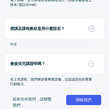
電子郵箱，您可將報名名額轉送他人（須提供被贈者之
姓名/電話/Email）
授課及課程教材是用什麼語言？
中文
會提供完課證明嗎？
在上完課程，我們將頒發畢業證書，以玆認證你的專業
行銷能力。
iiii
如有任何疑問，請聯繫
聯絡我們
我們