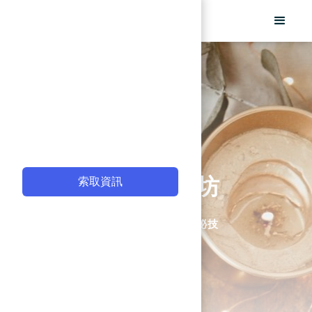
IG 行銷經營工作坊
索取資訊
Instagram 行銷視覺+漲粉貼文祕技