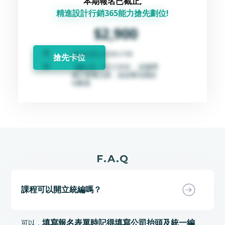
本期報名已截止,
精進設計行銷365能力搶先劃位!
$2,900
10/16 (日) | 13:00-17:00
搶先卡位
【線上】一日工作坊， 請攜帶
個人筆電上課，並請事先開好
IG帳號
F.A.Q
課程可以開立統編嗎？
填寫報名表單時記得填寫公司抬頭及統一編
可以，