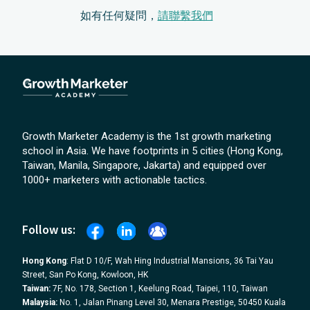
如有任何疑問，
請聯繫我們
Growth Marketer Academy is the 1st growth marketing
school in Asia. We have footprints in 5 cities (Hong Kong,
Taiwan, Manila, Singapore, Jakarta) and equipped over
1000+ marketers with actionable tactics.
Follow us:
Hong Kong
: Flat D 10/F, Wah Hing Industrial Mansions, 36 Tai Yau
Street, San Po Kong, Kowloon, HK
Taiwan:
7F, No. 178, Section 1, Keelung Road, Taipei, 110, Taiwan
Malaysia:
No. 1, Jalan Pinang Level 30, Menara Prestige, 50450 Kuala