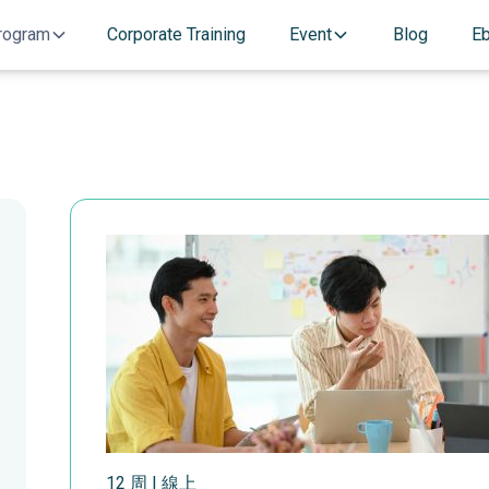
rogram
Corporate Training
Event
Blog
E
12 周 | 線上