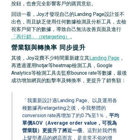
按鈕，也會完全影響客戶的購買意欲。
回頭一看，Joy才發現自己的Landing Page設計並不
出色，而且缺乏使用任何數據檢測及分析工具，去檢
視客戶留下的數據，導致自己無法改善頁面及進行
「再行銷」（retargeting）
。
營業額與轉換率 同步提升
其後，Joy花費不少時間重新建立其
Landing Page
，
再透過運用hotjar等heatmap檢測工具，Google
Analytics等檢測工具去監察bounce rate等數據，最後
成功增加網頁的點擊率及轉換率，更提升了銷售額：
「我重新設計過Landing Page、以及運用各
種數據再retargeting之後，令我整體的
conversion rate再增加了約0.7%至1％，
平均
單價AOV（Average order value，可視為
營業額）更提升了將近一倍
。這對於我們售
上髮型產品的網店而言，是非常不俗的增