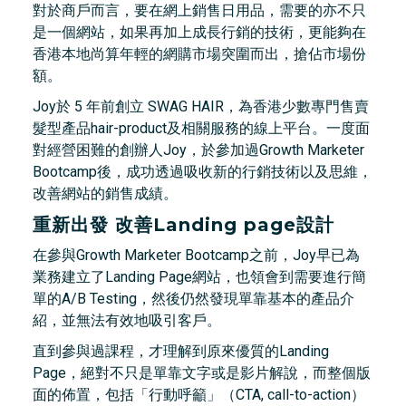
對於商戶而言，要在網上銷售日用品，需要的亦不只
是一個網站，如果再加上成長行銷的技術，更能夠在
香港本地尚算年輕的網購市場突圍而出，搶佔市場份
額。
Joy於 5 年前創立 SWAG HAIR，為香港少數專門售賣
髮型產品hair-product及相關服務的線上平台。一度面
對經營困難的創辦人Joy，於參加過Growth Marketer
Bootcamp後，成功透過吸收新的行銷技術以及思維，
改善網站的銷售成績。
重新出發 改善Landing page設計
在參與Growth Marketer Bootcamp之前，Joy早已為
業務建立了Landing Page網站，也領會到需要進行簡
單的A/B Testing，然後仍然發現單靠基本的產品介
紹，並無法有效地吸引客戶。
直到參與過課程，才理解到原來優質的Landing
Page，絕對不只是單靠文字或是影片解說，而整個版
面的佈置，包括「行動呼籲」（CTA, call-to-action）