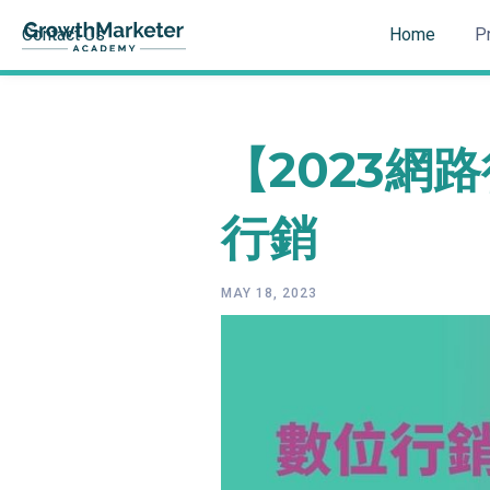
Contact Us
Home
P
【2023網
行銷
MAY 18, 2023