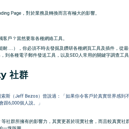
ding Page，對於業務及轉換而言有極大的影響。
觸客戶？當然要靠各種網絡工具。
…），你必須不時去發掘及鑽研各種網頁工具及插件，從最神通廣大的 
台及編碼工具，到各種電子郵件發送工具，以及SEO人常用的關鍵字調
ty 社群
O貝索斯（Jeff Bezos）曾說過：「如果你令客戶於真實世界感
跟6,000個人說。」
am、twitter 等社群所擁有的影響力，其實更甚於現實社會，而且較
的一塊版圖。