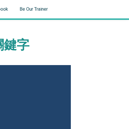
book
Be Our Trainer
關鍵字