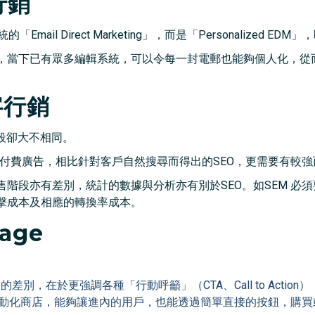
行銷
ail Direct Marketing」，而是「Personalized E
，當下已有眾多編輯系統，可以令每一封電郵也能夠個人化，從而
字行銷
手段卻大不相同。
的付費廣告，相比針對客戶自然搜尋而得出的SEO，更需要有較
亦有差別，統計的數據與分析亦有別於SEO。如SEM 必須要留意「P
擊成本及相應的轉換率成本。
age
頁最大的差別，在於更強調各種「行動呼籲」（CTA、Call to Act
有如一間自動化商店，能夠讓進內的用戶，也能透過簡單直接的按鈕，購