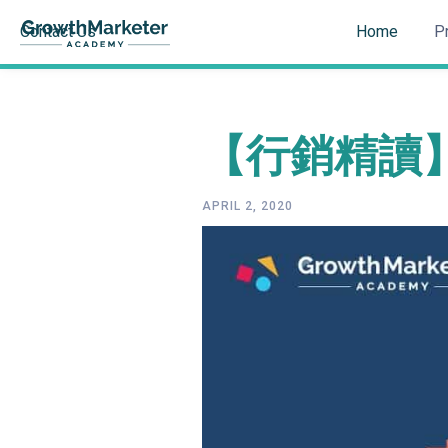
Contact Us
Home
P
【行銷精讀
APRIL 2, 2020