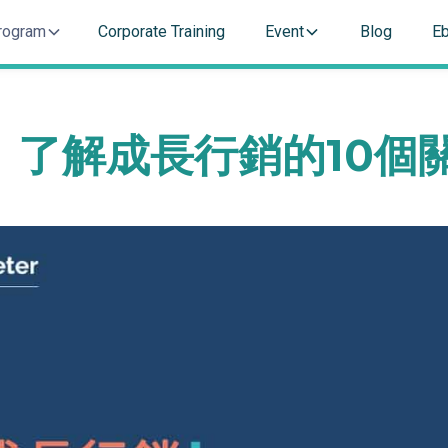
rogram
Corporate Training
Event
Blog
E
】了解成長行銷的10個