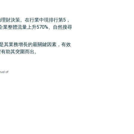
的理財決策。在行業中現排行第5，
月內令企業整體流量上升570%、自然搜尋
內容營銷是其業務增長的最關鍵因素，有效
程有助其突圍而出。