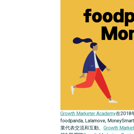
Growth Marketer Academy
在2018年
foodpanda, Lalamove
業代表交流和互動。
Growth Marke