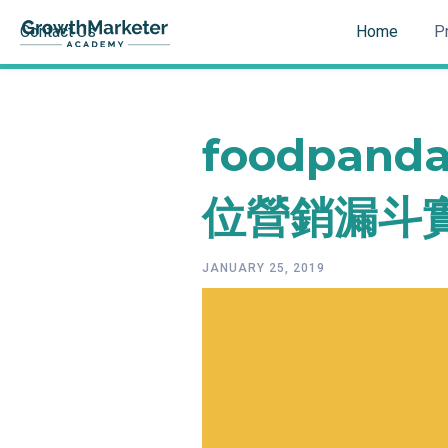
Contact Us
Home
P
foodpan
位營銷漏斗
JANUARY 25, 2019