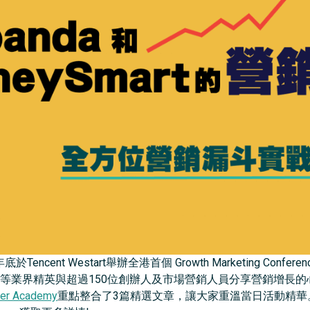
底於Tencent Westart舉辦全港首個 Growth Marketing Conferenc
, MoneySmart等業界精英與超過150位創辦人及市場營銷人員分享營
ter Academy
重點整合了3篇精選文章，讓大家重溫當日活動精華