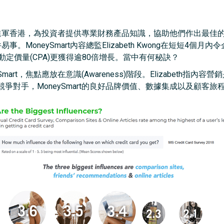
，去年進軍香港，為投資者提供專業財務產品知識，協助他們作出最佳
易事。MoneySmart內容總監Elizabeth Kwong在短短4個
定價量(CPA)更獲得逾80倍增長。當中有何秘訣？
art，焦點應放在意識(Awareness)階段。Elizabeth指
爭對手，MoneySmart的良好品牌價值、數據集成以及顧客旅