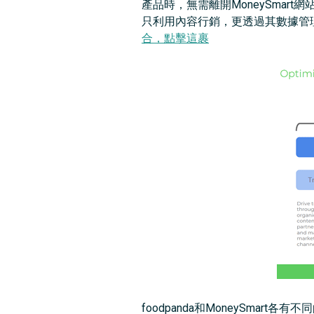
產品時，無需離開MoneySmart網站
只利用內容行銷，更透過其數據管
合，點擊這裹
foodpanda和MoneySm