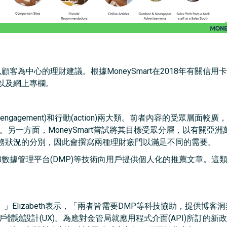
供以顧客為中心的理財建議。根據MoneySmart在2018年有關
以及網上專欄。
(engagement)和行動(action)兩大類。前者內容的受眾層面較廣
話題文章。另一方面，MoneySmart嘗試將其目標受眾分層，以有關亞洲
務狀況的分別，因此會撰寫兩種理財竅門以滿足不同的需要。
和數據管理平台(DMP)等技術向用戶提供個人化的推薦文章。這類行動呼籲(
。
」Elizabeth表示，「兩者皆需要DMP等科技協助，提供博
驗設計(UX)。為應對金管局就應用程式介面(API)所訂的新政策