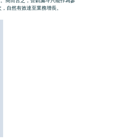
引新用戶。簡而言之，營銷漏斗只能作為參
優次，自然有效達至業務增長。