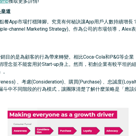
camp
獲取更多詳情!
是皇道
賣點餐App市場打穩陣腳。究竟有何秘訣讓App用戶人數持續增長？foo
le-channel Marketing Strategy)。作為公司的市場領
場營銷目的是為顧客的行為帶來轉變。相比Coca-Cola和P&G
理念並不能套用於Start-up身上。然而，初創企業有較平坦
」。
) 、考慮(Consideration)、購買(Purchase) 、忠誠度(Loya
漏斗中不同階段的行為模式，讓團隊清楚了解什麼策略是「應該