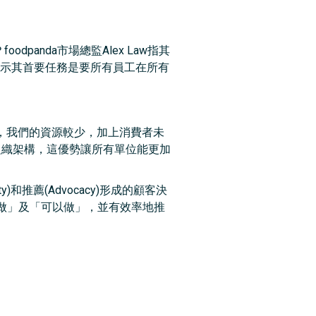
dpanda市場總監Alex Law指其
導，Alex表示其首要任務是要所有員工在所有
等企業，我們的資源較少，加上消費者未
的組織架構，這優勢讓所有單位能更加
lty)和推薦(Advocacy)形成的顧客決
做」及「可以做」，並有效率地推