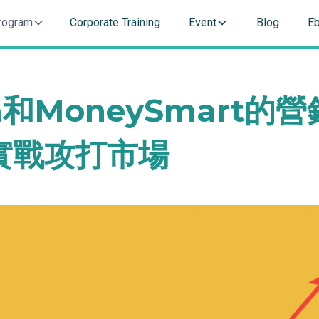
rogram
Corporate Training
Event
Blog
E
da和MoneySmart的營
實戰攻打市場