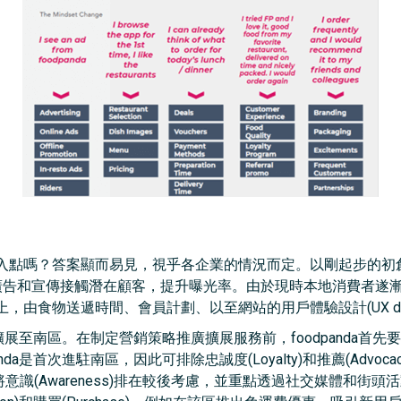
入點嗎？答案顯而易見，視乎各企業的情況而定。以剛起步的初
用各類型廣告和宣傳接觸潛在顧客，提升曝光率。由於現時本地消費者
由食物送遞時間、會員計劃、以至網站的用戶體驗設計(UX desi
服務擴展至南區。在制定營銷策略推廣擴展服務前，foodpanda
da是首次進駐南區，因此可排除忠誠度(Loyalty)和推薦(Advo
意識(Awareness)排在較後考慮，並重點透過社交媒體和街