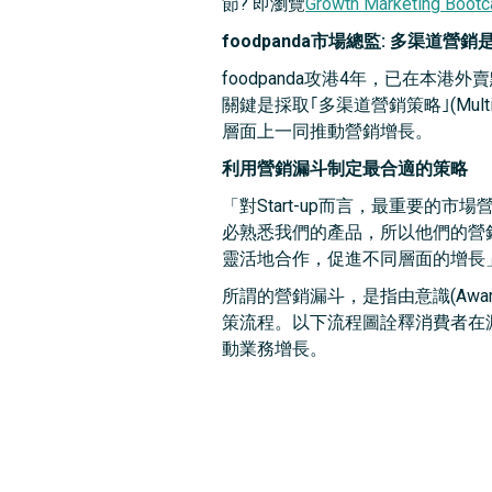
節? 即瀏覽
Growth Marketing Boot
foodpanda市場總監: 多渠道營銷
foodpanda攻港4年，已在本港外
關鍵是採取｢多渠道營銷策略｣(Multip
層面上一同推動營銷增長。
利用營銷漏斗制定最合適的策略
「對Start-up而言，最重要的市
必熟悉我們的產品，所以他們的營銷
靈活地合作，促進不同層面的增長
所謂的營銷漏斗，是指由意識(Awareness
策流程。以下流程圖詮釋消費者在
動業務增長。