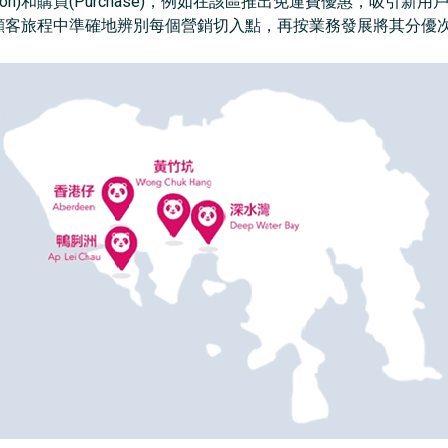
ration)和購買(Purchase)，例如在該區推出免運費優惠，吸
功是在顧客旅程中準確地辨別每個營銷切入點，再按業務發展將其分