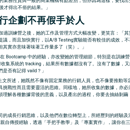
e Auction 的業務性質與一般的商業機構有點差別，但亦因為這樣
g，最後才得出不俗的結果。」
執行企劃不再假手於人
參加過訓練營之後，她的工作及管理方式大幅改變，更笑言：「其
而且加快實行，以A/B Testing實驗能否有較佳的成效，不再像
但其實亦意味著味著工作量多了（笑）。」
在 Bootcamp 中的經驗，亦改變她的管理細節，特別是在訓
 數據收集系統的 tracking，結果所有數據都沒有了。沒有了數
否有記得 vaild？」
上文所述，她既然不像有固定業務的行銷人員，也不像要推動等
具挑戰性而且需要靈活的思維。同樣地，她所收集的數據，亦必
須理解各種數據背後的意義，以及產出的過程，你要去抽絲剝繭
司的成長行銷思維，以及他們在數位轉型上，所經歷到的經驗及
人親自傳授經驗，透過「手把手教學」及「專案實作」，讓你在