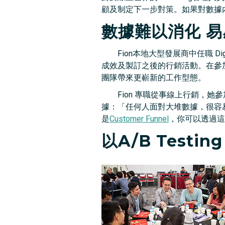
顧及制定下一步對策。如果對數據
數據難以消化 
Fion本地大型發展商中任職 Digi
成效及製訂之後的行銷活動。在參加 Gr
團隊帶來更嶄新的工作型態。
Fion 專職從事線上行銷，她
據：「任何人面對大堆數據，很容易
是
Customer Funnel
，你可以透過這
以A/B Testi