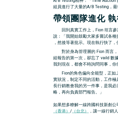
A/B Testing精神：「Tim
組員進行了大量的A/B Testin
帶領團隊進化 
回到真實工作上，Fion 坦言
說：「我開始鼓勵大家多嘗試各種提議，
，然後等著批示。現在執行快了，
對於身為管理層的 Fion 而言，
組報告的第一次，卻忘了 vaild
我到現在，都會不時詢問同事，你們是
Fion的角色偏向全能型，正如
實狀況，制定不同的活動，工作極
長行銷教會我的另一件事，是我必
略，再向負責部門報告。」
如果想多瞭解一線跨國科技新創公
（香港）
/
（台北）
，讓一線行銷