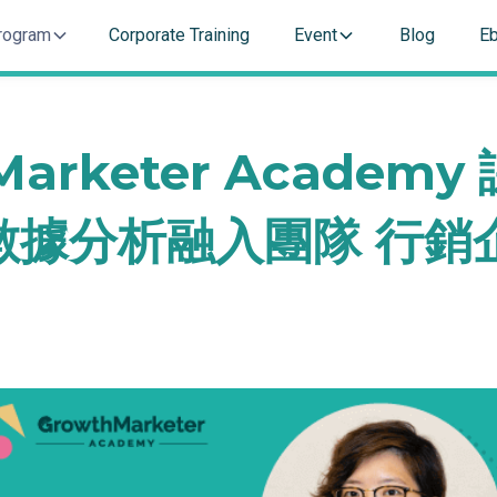
rogram
Corporate Training
Event
Blog
E
Marketer Academ
數據分析融入團隊 行銷