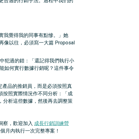
，要找出更合適的行銷手法。過程中我們的
實我覺得我的同事有點慘。」她
以往，必須寫一大篇 Proposal
練營中犯過的錯：「還記得我們執行小
據，又能如何實行數據行銷呢？這件事令
定產品的推銷員，而是必須按照真
須按照實際情況作不同分析：「成
，分析這些數據，然後再去調整策
洞察，歡迎加入
成長行銷訓練營
三個月內執行一次完整專案！