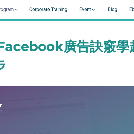
rogram
Corporate Training
Event
Blog
E
個Facebook廣告訣竅
步