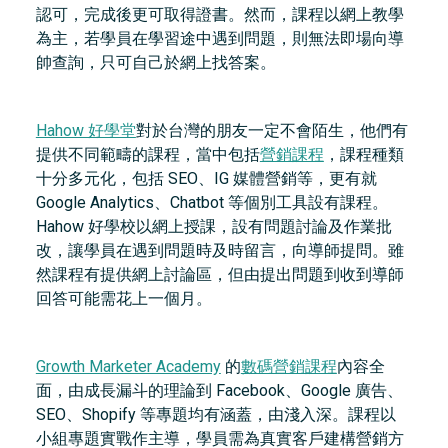
認可，完成後更可取得證書。然而，課程以網上教學
為主，若學員在學習途中遇到問題，則無法即場向導
帥查詢，只可自己於網上找答案。
Hahow 好學堂
對於台灣的朋友一定不會陌生，他們有
提供不同範疇的課程，當中包括
營銷課程
，課程種類
十分多元化，包括 SEO、IG 媒體營銷等，更有就
Google Analytics、Chatbot 等個別工具設有課程。
Hahow 好學校以網上授課，設有問題討論及作業批
改，讓學員在遇到問題時及時留言，向導師提問。雖
然課程有提供網上討論區，但由提出問題到收到導師
回答可能需花上一個月。
Growth Marketer Academy
的
數碼營銷課程
內容全
面，由成長漏斗的理論到 Facebook、Google 廣告、
SEO、Shopify 等專題均有涵蓋，由淺入深。課程以
小組專題實戰作主導，學員需為真實客戶建構營銷方