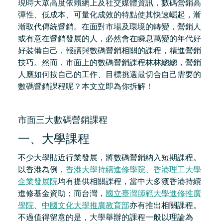
現時大眾高度依賴網上及社交媒體資訊，數碼營銷高
彈性、低成本、可量化成效的特點使其快速崛起，漸
漸取代傳統營銷。在面對市場及環境的轉變，營銷人
或有意在營銷發展的人，必然會在瞬息萬變的年代好
好裝備自己，報讀與數碼營銷相關的課程，精進營銷
技巧。然而，市面上的數碼營銷課程林林總總，營銷
人應如何按自己的工作、目標挑選最切合自己需要的
數碼營銷課程呢？本文立即為你拆解！
市面三大數碼營銷課程
一、大學課程
不少大學貼近行業發展，將數碼營銷納入短期課程。
以香港為例，
香港大學持續進修學院
、
香港理工大學
企業發展院
均有提供相關課程，當中大多獲香港持續
進修基金資助；而台灣，
國立臺灣師範大學進修推廣
學院
、
中國文化大學推廣教育部
亦有推出相關課程。
不過值得留意的是，大學舉辦的課程一般以理論為