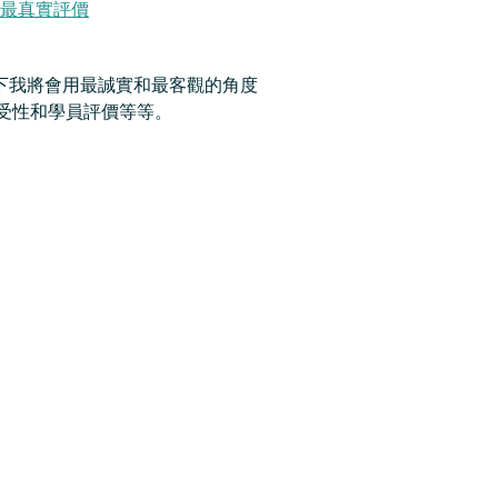
emy 最真實評價
程？以下我將會用最誠實和最客觀的角度
課程認受性和學員評價等等。