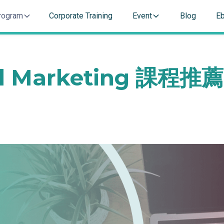
rogram
Corporate Training
Event
Blog
E
ital Marketing 課