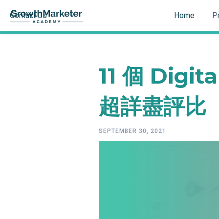
Contact Us
Home
P
11 個 Dig
超詳盡評比
SEPTEMBER 30, 2021