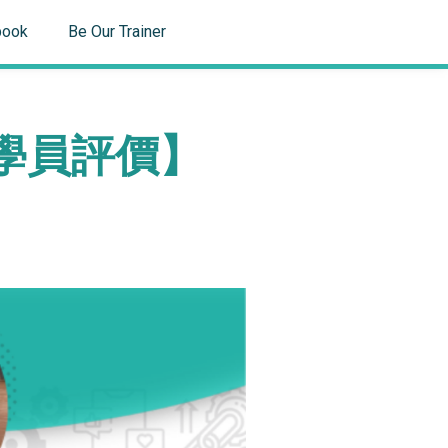
book
Be Our Trainer
y 學員評價】