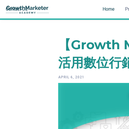
Contact Us
Home
P
【Growth 
活用數位行
APRIL 6, 2021