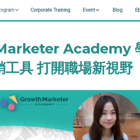
rogram
Corporate Training
Event
Blog
E
Marketer Academ
銷工具 打開職場新視野