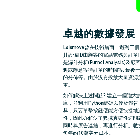
卓越的數據發展
Lalamove曾在技術層面上遇到三個問題
其設備ID由顧客的電話號碼與訂單ID
是漏斗分析(Funnel Anal
趣或願意等待訂單的時間等; 最
的分佈等。由於沒有投放大量資源於
重。
如何解決上述問題? 建立一個強大的
庫，並利用Python編碼以便於報告。善用API
具，只要單擊按鈕便能方便快捷地進行A
性，因此亦解決了數據真確性這問題
同時與廣告連結，再進行分析。數
每年約10萬美元成本。