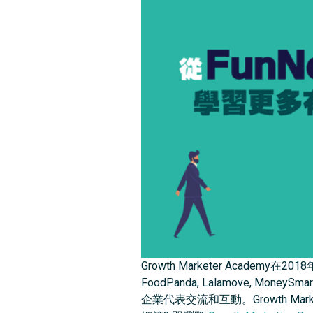
Growth Marketer Academy在201
FoodPanda, Lalamove
企業代表交流和互動。Growth M