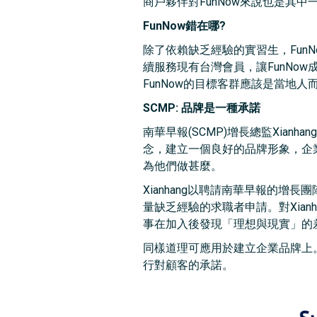
商戶夥伴對FunNow來說也是其
FunNow錯在哪?
除了依賴缺乏經驗的實習生，Fun
續服務現有台灣會員，讓FunNo
FunNow的目標客群應該是當地
SCMP: 品牌是一種承諾
南華早報(SCMP)增長總監Xianhan
念，建立一個良好的品牌形象，企
為他們做甚麼。
Xianhang以聘請南華早報的
量缺乏經驗的求職者申請。對Xia
事在加入後發現「理想與現實」的
同樣道理可應用於建立企業品牌上
行對顧客的承諾。