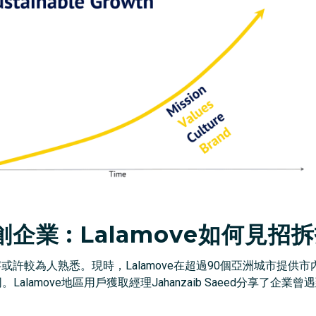
業 : Lalamove如何見招拆
這名字或許較為人熟悉。現時，Lalamove在超過90個亞洲城市
。Lalamove地區用戶獲取經理Jahanzaib Saeed分享了
。