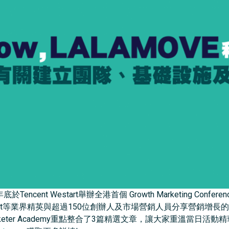
8年底於Tencent Westart舉辦全港首個 Growth Marketing Conferen
, MoneySmart等業界精英與超過150位創辦人及市場營銷人員分享營
arketer Academy重點整合了3篇精選文章，讓大家重溫當日