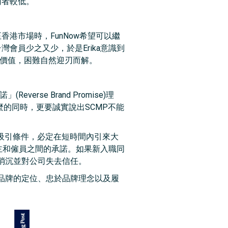
兩者較低。
港市場時，FunNow希望可以繼
會員少之又少，於是Erika意識到
牌價值，困難自然迎刃而解。
erse Brand Promise)理
的同時，更要誠實說出SCMP不能
等吸引條件，必定在短時間內引來大
僱主和僱員之間的承諾。如果新入職同
消沉並對公司失去信任。
品牌的定位、忠於品牌理念以及履