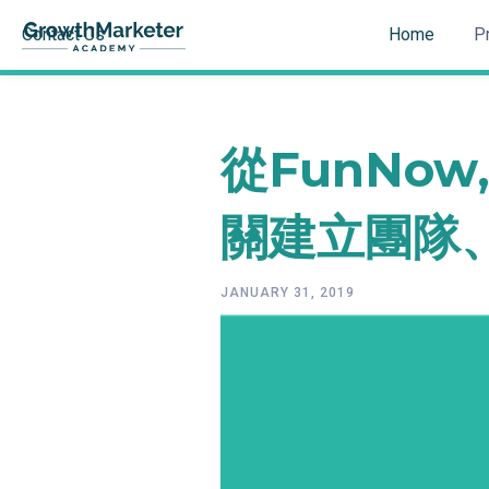
Contact Us
Home
P
從FunNow
關建立團隊
JANUARY 31, 2019