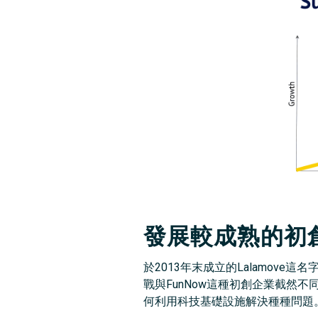
發展較成熟的初創企
於2013年末成立的Lalamove
戰與FunNow這種初創企業截然不同
何利用科技基礎設施解決種種問題