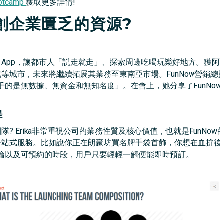
ootcamp
獲取更多詳情!
創企業匱乏的資源
?
預訂App，讓都市人「説走就走」、探索周邊吃喝玩樂好地方。獲
等城市，未來將繼續拓展其業務至東南亞市場。FunNow營銷總監Er
的是無數據、無資金和無知名度」。在會上，她分享了FunNo
是
隊? Erika非常重視公司的業務性質及核心價值，也就是FunN
的一站式服務。比如說你正在朗豪坊買名牌手袋首飾，你想在血拚後按
論以及可預約的時段，用戶只要輕輕一觸便能即時預訂。