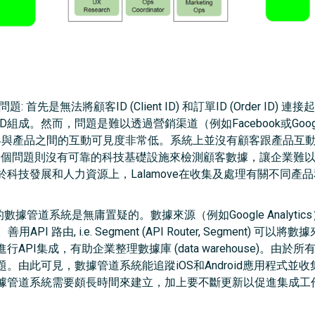
: 首先是無法將顧客ID (Client ID) 和訂單ID (Order I
組成。然而，問題是難以透過營銷渠道（例如Facebook或Goo
ysis)及顧客與產品之間的互動可見度非常低。系統上並沒有顧客跟產
後一個問題則沒有可靠的科技基礎設施來檢測顧客數據，讓企業難
科技發展和人力資源上，Lalamove在收集及處理有關不同產
數據管道系統是無庸置疑的。數據來源（例如Google Analyt
 路由, i.e. Segment (API Router, Segment) 可以將數據
PI集成，有助企業整理數據庫 (data warehouse)。由
。由此可見，數據管道系統能追蹤iOS和Android應用程式並
據管道系統需要頗長時間來建立，加上要不斷更新以促進集成工