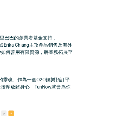
阿里巴巴的創業者基金支持，
ika Chiang主攻產品銷售及海外
w如何善用有限資源，將業務拓展至
ow的靈魂。作為一個O2O娛樂預訂平
摩放鬆身心，FunNow就會為你