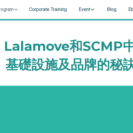
rogram
Corporate Training
Event
Blog
E
, Lalamove和SCM
、基礎設施及品牌的秘