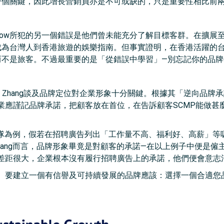
中一個關鍵，因此增長營銷員亦是不可或缺的，只是重要性相比前
Now所犯的另一個錯誤是他們曾未能充分了解目標客群。在擴展至香
w成為台灣人到香港旅遊的娛樂指南。但事實證明，在香港活躍的台灣
人而不是旅客。不過最重要的是「從錯誤中學習」—別忘記你的品
g Zhang談及品牌定位對企業形象十分關鍵。根據其「逆向品牌承諾」(Rev
業應謹記品牌承諾，把顧客放在首位，在告訴顧客SCMP能做甚麼
增長團隊為例，假若在招聘廣告列出「工作量不高、福利好、高薪」
nhang而言，品牌形象畢竟是對顧客的承諾—在以上例子中便是
差距很大，企業根本沒有履行招聘廣告上的承諾，他們便會意志
。要建立一個有信譽及可持續發展的品牌應該：選擇一個合適您